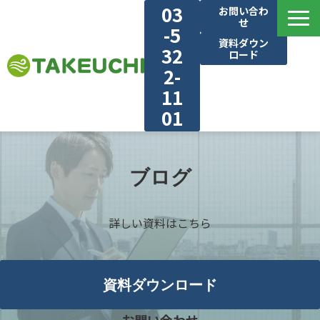
03
お問い合わ
せ
-5
資料ダウン
32
ロード
2-
11
01
建物・業種別で見る
選ばれる理由
ブログ
気流シュミレーション
詳しい資料はこちら
施工実績
ブログ
対応エリア
資料ダウンロード
お知らせ・新着情報