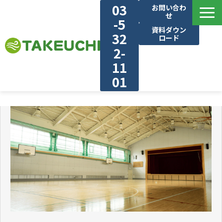
03
お問い合わ
せ
-5
資料ダウン
32
ロード
2-
11
01
建物・業種別で見る
選ばれる理由
気流シュミレーション
施工実績
ブログ
対応エリア
お知らせ・新着情報