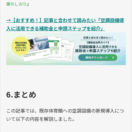
が行われています。
補助金申請には見積書や設備計画書などの準備が必要で
す。そのため、募集開始後に検討を始めるのではなく、
空調導入を検討する段階から情報収集や事前相談を進め
ておくことで、スムーズに申請手続きを進めやすくなり
ます。
出典：文部科学省『
学校施設環境改善交付金交付要綱
』『
学校体
育館への空調整備の早期実施に向けて
』／公益社団法人 東京都
私学財団『
令和8年度 私立学校体育館空調設備新規導入費 助成事
業のしおり
』
→【おすすめ！】記事と合わせて読みたい「空調設備導
入に活用できる補助金と申請ステップを紹介」