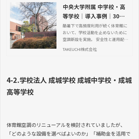
計画しました。その結果、学校運営への影響を最小限に
抑えながら施工を実施できました。
空調導入後は体育館全体の室内環境が改善され、夏場の
熱中症リスク軽減につながり、生徒・保護者・教職員の
皆さまからも、「安心して活動できるようになった」と
高い評価をいただいております。
本事例の詳細については、こちらからご覧いただけま
す。
中央大学附属 中学校・高
等学校｜導入事例｜30年
の信頼と実績 品質で選ば
酷暑下で高頻度利用が続く体育館に
おいて、学校活動を止めないために
れ続けるTAKEUCHIの空
空調新設を実施。 安全性と運用配慮
調ソリューション
を両立した計画により、熱中症リス
TAKEUCHI株式会社
クの軽減と快適な環境を実現しまし
た。