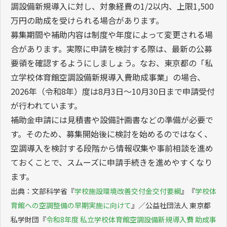
文部科学省の「学校施設環境改善交付金」では、学校体
育館や武道場への空調設備新設および関連工事が対象と
なっており、算定割合は1/2です。また、算定対象額は下
限400万円、上限はEHPで1.1億円、GHPで1.4億円とさ
れています。
東京都内の私立学校向けに実施されている「私立学校体
育館空調設備新規導入費助成事業」では、体育館への空
調設備新規導入に対し、対象経費の1/2以内、上限1,500
万円の助成を受けられる場合があります。
募集期間や補助内容は制度や年度によって変更される場
合があります。実際に申請を検討する際は、最新の公募
要領を確認するようにしましょう。なお、東京都の「私
立学校体育館空調設備新規導入費助成事業」の場合、
2026年（令和8年）度は8月3日～10月30日まで申請受付