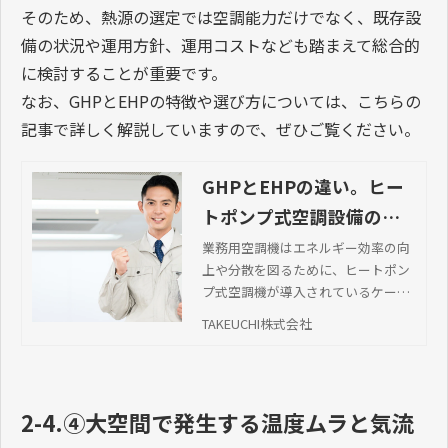
そのため、熱源の選定では空調能力だけでなく、既存設
備の状況や運用方針、運用コストなども踏まえて総合的
に検討することが重要です。
なお、GHPとEHPの特徴や選び方については、こちらの
記事で詳しく解説していますので、ぜひご覧ください。
GHPとEHPの違い。ヒー
トポンプ式空調設備の仕
組みと第3の選択肢とは
業務用空調機はエネルギー効率の向
上や分散を図るために、ヒートポン
プ式空調機が導入されているケース
があります。ヒートポンプ式空調機
TAKEUCHI株式会社
はGHPとEHPがあります。今回は、
ヒートポンプ式空調機の仕組みやGH
PとEHPの違い、メリット・デメリッ
ト、両方のよさを取り入れた第3の
2-4.④大空間で発生する温度ムラと気流
選択肢について解説します。