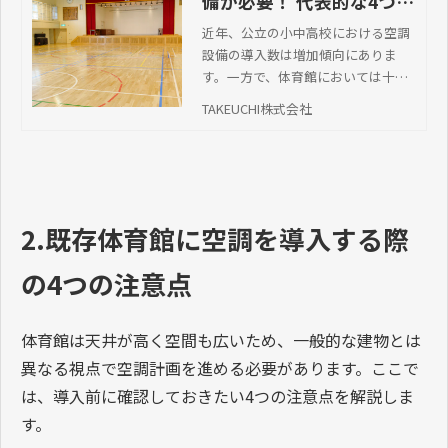
備が必要！ 代表的な4つの
種類と導入時のポイント
近年、公立の小中高校における空調
設備の導入数は増加傾向にありま
す。一方で、体育館においては十分
に設置が進んでおらず、小中学校で1
TAKEUCHI株式会社
5.3％、高等学校で8.1％と設置率が
低くなっています。生徒・教員が快
適かつ安全に過ごせる施設環境を確
保するには、体育館にも空調設備の
設置が求められます。この記事で
2.既存体育館に空調を導入する際
は、体育館で空調設備の設置が必要
とされる理由や代表的な種類、導入
する際のポイントについて解説しま
の4つの注意点
す。
体育館は天井が高く空間も広いため、一般的な建物とは
異なる視点で空調計画を進める必要があります。ここで
は、導入前に確認しておきたい4つの注意点を解説しま
す。