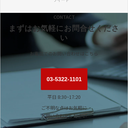
【施設管理者向け】空調管理で問われ
る安全配慮義務｜熱中症リスク対策
次の記事
省エネ基準適合義務化で何が変わっ
た？既存施設の空調設備見直しポイン
トを解説
ツイート
CONTACT
まずはお気軽にお問合せくださ
い
お電話でのお問い合わせはこちら