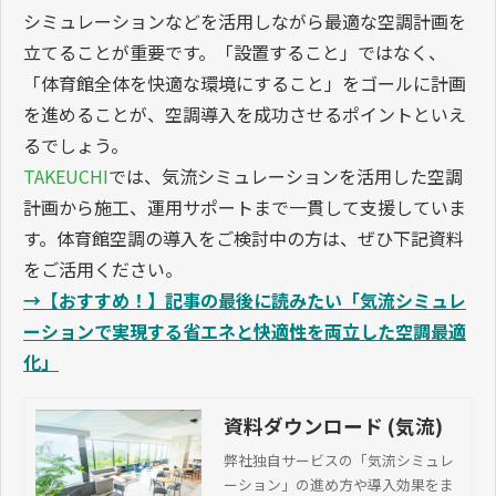
体育館空調の導入では、「どの空調機器を選ぶか」に目
が向きがちです。しかし実際には、断熱性能や電源容
量、熱源の選定に加え、空気の流れまで考慮した設計を
行わなければ、本来期待していた効果を十分に得られな
い可能性があります。
特に体育館のような大空間では、空調能力が足りていて
も温度ムラが発生し、快適性や省エネ性を損なうケース
も少なくありません。
だからこそ、導入前の段階で施設の特性を把握し、気流
シミュレーションなどを活用しながら最適な空調計画を
立てることが重要です。「設置すること」ではなく、
「体育館全体を快適な環境にすること」をゴールに計画
を進めることが、空調導入を成功させるポイントといえ
るでしょう。
TAKEUCHI
では、気流シミュレーションを活用した空調
計画から施工、運用サポートまで一貫して支援していま