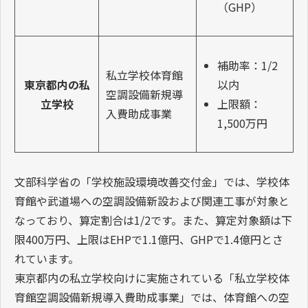
算定割合：
1/2
下限額：400
万円
学校施設環境改
上限額：1.1
公立学校
善交付金
億円
（EHP）、
1.4億円
（GHP）
補助率：1/2
私立学校体育館
以内
東京都内の私
空調設備新規導
上限額：
立学校
入費助成事業
1,500万円