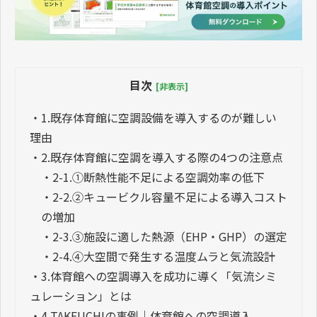
目次
[非表示]
・
1.既存体育館に空調設備を導入するのが難しい
理由
・
2.既存体育館に空調を導入する際の4つの注意点
・
2-1.①断熱性能不足による空調効率の低下
・
2-2.②キュービクル容量不足による導入コスト
の増加
・
2-3.③施設に適した熱源（EHP・GHP）の選定
・
2-4.④大空間で発生する温度ムラと気流設計
・
3.体育館への空調導入を成功に導く「気流シミ
ュレーション」とは
・
4.TAKEUCHIの事例｜体育館への空調導入