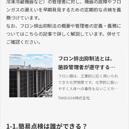
冷凍冷蔵機器など）の管理者に対し、機器の故障やフロ
ンガスの漏えいを早期発見するための定期的な点検を義
務づけています。
なお、フロン排出抑制法の概要や管理者の定義・義務に
ついてはこちらの記事で詳しく解説しています。併せて
ご確認ください。
フロン排出抑制法とは。
施設管理者が遵守する義
務について
フロン類は、工業的に広く用いられ
てきた化学物質です。化学的に扱い
やすく人体への毒性もないことから
空調設備の冷媒や断熱材の発泡剤な
TAKEUCHI株式会社
どの用途で活用されてきました。
1-1.簡易点検は誰ができる？