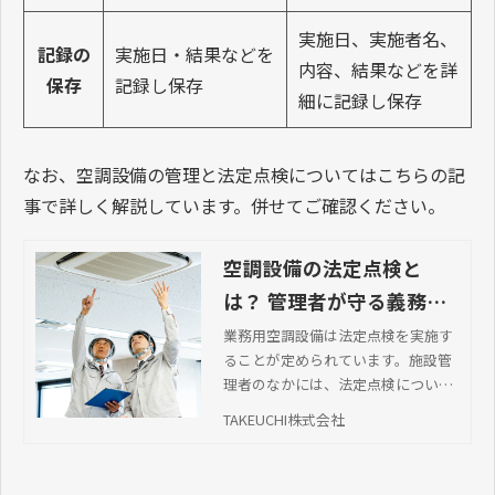
実施日、実施者名、
記録の
実施日・結果などを
内容、結果などを詳
保存
記録し保存
細に記録し保存
なお、空調設備の管理と法定点検についてはこちらの記
事で詳しく解説しています。併せてご確認ください。
空調設備の法定点検と
は？ 管理者が守る義務と
点検内容
業務用空調設備は法定点検を実施す
ることが定められています。施設管
理者のなかには、法定点検について
「どのような内容・頻度で点検を行
TAKEUCHI株式会社
うのか」など内容を調べている方も
いるのでは？今回は、フロン排出抑
制法に基づく空調設備の管理と法定