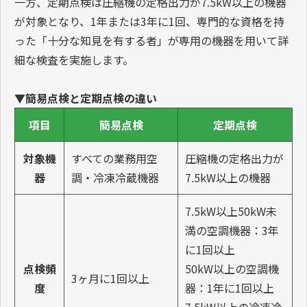
一方、定期点検は圧縮機の定格出力が7.5kW以上の機器
が対象となり、1年または3年に1回、専門的な資格を持
った「十分な知見を有する者」が専用の機器を用いて詳
細な検査を実施します。
▼簡易点検と定期点検の違い
項目
簡易点検
定期点検
対象機
すべての業務用空
圧縮機の定格出力が
器
調・冷凍冷蔵機器
7.5kW以上の機器
7.5kW以上50kW未
満の空調機器：3年
に1回以上
点検頻
50kW以上の空調機
3ヶ月に1回以上
度
器：1年に1回以上
7.5kW以上の冷凍冷