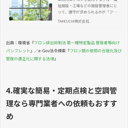
祉施設・工場などの施設管理者にと
イント
って、遵守が求められるのが「フロ
ン排出抑制法」です。この記事で
TAKEUCHI株式会社
は、フロン排出抑制法における具体
的な罰則内容と、管理者が守るべき
義務、リスクを回避するための適切
出典：環境省『
フロン排出抑制法 第一種特定製品 管理者等向け
な運用方法について解説します。
パンフレット
』／e-Gov法令検索『
フロン類の使用の合理化及び
管理の適正化に関する法律
』
4.確実な簡易・定期点検と空調管
理なら専門業者への依頼もおすす
め