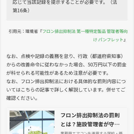
応じて当該記録を提示することが必要です。（法
第16条）
引用元：環境省『
フロン排出抑制法 第一種特定製品 管理者等向
け パンフレット
』
なお、点検や記録の義務を怠り、行政（都道府県知事）
からの改善命令に従わなかった場合、50万円以下の罰金
が科せられる可能性があるため注意が必要です。
なお、フロン排出抑制法における具体的な罰則内容につ
いてはこちらの記事で詳しく解説しています。併せてご
確認ください。
フロン排出抑制法の罰則
とは？施設管理者が守る
べき4つの義務と点検のポ
業務用エアコンを運用する学校・福