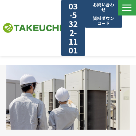
03
お問い合わ
せ
-5
資料ダウン
32
ロード
2-
11
01
建物・業種別で見る
選ばれる理由
気流シュミレーション
施工実績
ブログ
対応エリア
お知らせ・新着情報