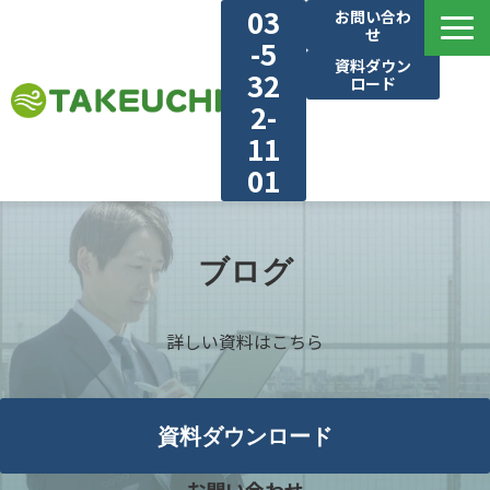
03
お問い合わ
せ
-5
資料ダウン
32
ロード
2-
11
01
建物・業種別で見る
選ばれる理由
ブログ
気流シュミレーション
詳しい資料はこちら
施工実績
ブログ
対応エリア
資料ダウンロード
お知らせ・新着情報