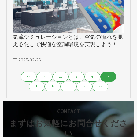
気流シミュレーションとは。空気の流れを見
える化して快適な空調環境を実現しよう！
2025-02-26
<<
<
…
5
6
7
8
9
…
>
>>
CONTACT
まずはお気軽にお問合せくださ
い