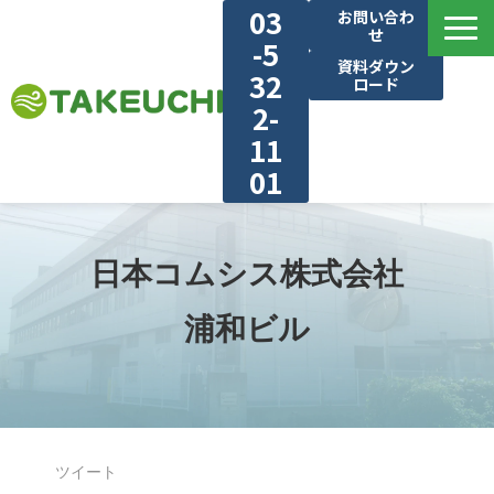
03
お問い合わ
せ
-5
資料ダウン
32
ロード
2-
11
01
建物・業種別で見る
選ばれる理由
日本コムシス株式会社
気流シュミレーション
浦和ビル
施工実績
ブログ
対応エリア
お知らせ・新着情報
ツイート