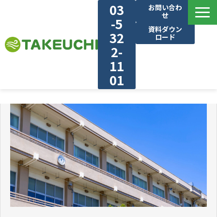
03
お問い合わ
せ
-5
資料ダウン
32
ロード
2-
11
01
建物・業種別で見る
選ばれる理由
気流シュミレーション
施工実績
ブログ
対応エリア
お知らせ・新着情報