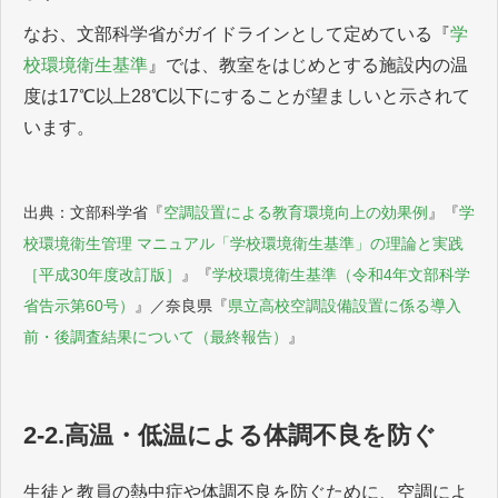
なお、文部科学省がガイドラインとして定めている『
学
校環境衛生基準
』では、教室をはじめとする施設内の温
度は17℃以上28℃以下にすることが望ましいと示されて
います。
出典：文部科学省『
空調設置による教育環境向上の効果例
』『
学
校環境衛生管理 マニュアル「学校環境衛生基準」の理論と実践
［平成30年度改訂版］
』『
学校環境衛生基準（令和4年文部科学
省告示第60号）
』／奈良県『
県立高校空調設備設置に係る導入
前・後調査結果について（最終報告）
』
2-2.高温・低温による体調不良を防ぐ
生徒と教員の熱中症や体調不良を防ぐために、空調によ