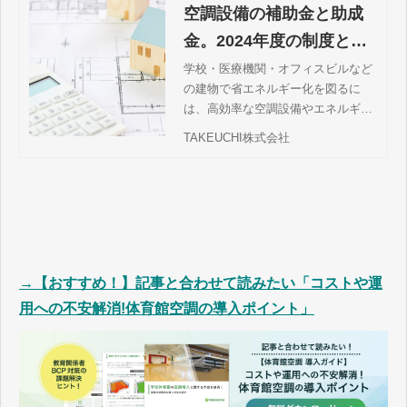
空調設備の補助金と助成
金。2024年度の制度と申
請のポイントを解説
学校・医療機関・オフィスビルなど
の建物で省エネルギー化を図るに
は、高効率な空調設備やエネルギー
使用量を管理できるシステムなどの
TAKEUCHI株式会社
導入が有効と考えられます。国や地
方公共団体では、省エネルギー化を
促進するために補助金や助成金を運
用しており、空調設備を導入・更新
する際にも活用できる制度がありま
す。この記事では、空調設備に関連
する補助金・助成金と申請する際の
→【おすすめ！】記事と合わせて読みたい「コストや運
ポイントについて解説します。
用への不安解消!体育館空調の導入ポイント」