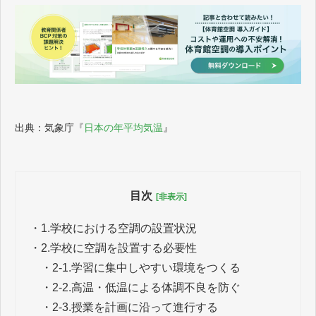
出典：気象庁『
日本の年平均気温
』
目次
[非表示]
・
1.学校における空調の設置状況
・
2.学校に空調を設置する必要性
・
2-1.学習に集中しやすい環境をつくる
・
2-2.高温・低温による体調不良を防ぐ
・
2-3.授業を計画に沿って進行する